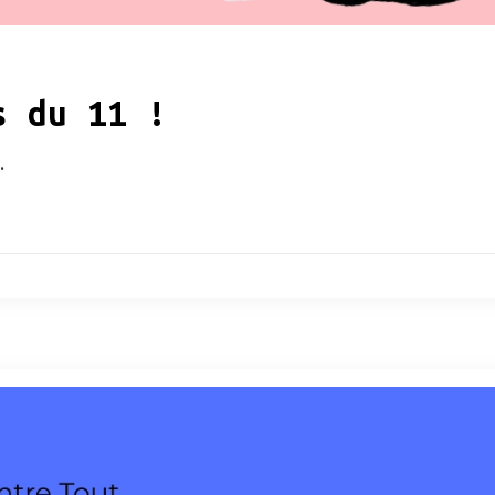
s du 11 !
…