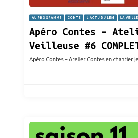
AU PROGRAMME
CONTE
L'ACTU DU LEM
LA VEILL
Apéro Contes – Atel
Veilleuse #6 COMPLE
Apéro Contes – Atelier Contes en chantier j