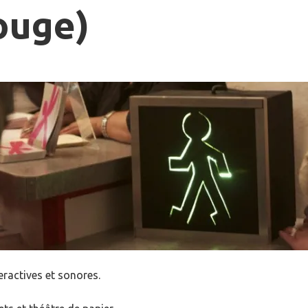
rouge)
teractives et sonores.