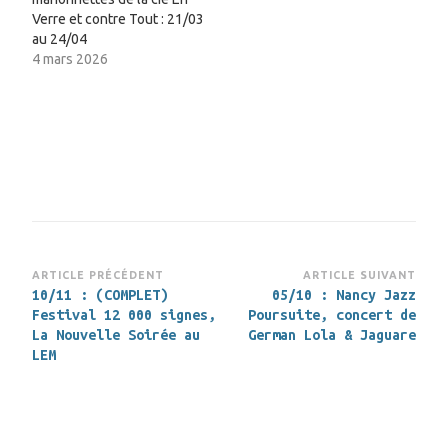
Verre et contre Tout : 21/03
au 24/04
4 mars 2026
Navigation
ARTICLE PRÉCÉDENT
ARTICLE SUIVANT
10/11 : (COMPLET)
05/10 : Nancy Jazz
d’article
Festival 12 000 signes,
Poursuite, concert de
La Nouvelle Soirée au
German Lola & Jaguare
LEM