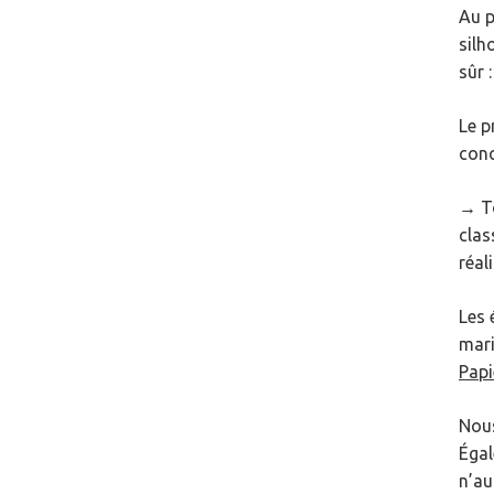
Au p
silh
sûr :
Le p
conq
→ To
clas
réal
Les 
mari
Papi
Nous
Égal
n’au