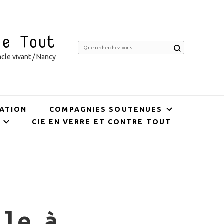
re Tout
Vous
cle vivant / Nancy
recherchiez
quelque
chose ?
ATION
COMPAGNIES SOUTENUES
CIE EN VERRE ET CONTRE TOUT
lle à