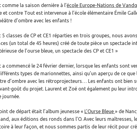
 comme la saison dernière à l’
école Europe-Nations de Vand
e et contre Tout est intervenue à l’école élémentaire Émile Gal
héâtre d’ombre avec les enfants !
 5 classes de CP et CE1 réparties en trois groupes, nous avon
ces (un total de 45 heures) créé de toute pièce un spectacle inti
érieuse de l’ourse bleue, un spectacle des CP et CE1 »
 a commencé le 24 février dernier, lorsque les enfants sont v
différents types de marionnettes, ainsi qu’un aperçu de ce que 
tre d’ombre avec les rétroprojecteurs… Les enfants ont bien sû
vant-goût du projet. Laurent et Zoé ont également pu leur intro
e journée.
oint de départ était l’album jeunesse «
L’Ourse Bleue
» de Nanc
and, aux éditions des ronds dans l’O. Avec leurs maîtresses, le
stoire à leur façon, et nous sommes partis de leur récit pour cré