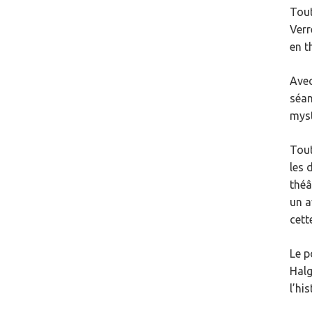
Tout
Verr
en t
Avec
séan
myst
Tout
les 
théâ
un a
cett
Le p
Halg
l’hi