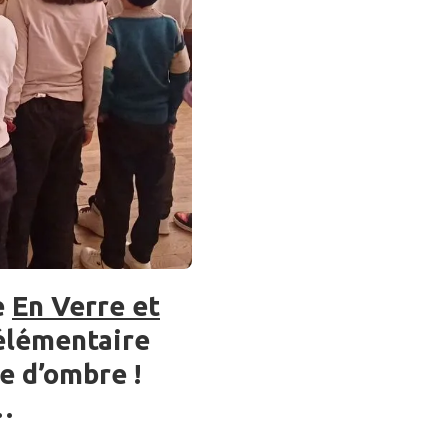
e
En Verre et
 élémentaire
e d’ombre !
e…