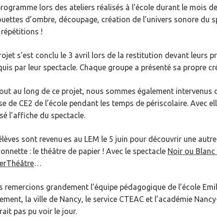
rogramme lors des ateliers réalisés à l’école durant le mois d
ouettes d’ombre, découpage, création de l’univers sonore du spe
 répétitions !
rojet s’est conclu le 3 avril lors de la restitution devant leurs
uis par leur spectacle. Chaque groupe a présenté sa propre cr
ut au long de ce projet, nous sommes également intervenus 
se de CE2 de l’école pendant les temps de périscolaire. Avec el
isé l’affiche du spectacle.
élèves sont revenu·es au LEM le 5 juin pour découvrir une autre
onnette : le théâtre de papier ! Avec le spectacle
Noir ou Blanc
erThéâtre
…
 remercions grandement l’équipe pédagogique de l’école Emile
ement, la ville de Nancy, le service CTEAC et l’académie Nancy
rait pas pu voir le jour.