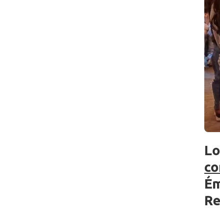
Lo
co
Ém
Re