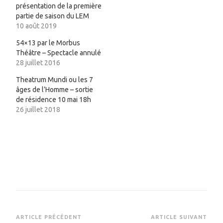
présentation de la première
partie de saison du LEM
10 août 2019
54×13 par le Morbus
Théâtre – Spectacle annulé
28 juillet 2016
Theatrum Mundi ou les 7
âges de l’Homme – sortie
de résidence 10 mai 18h
26 juillet 2018
Navigation
ARTICLE PRÉCÉDENT
ARTICLE SUIVANT