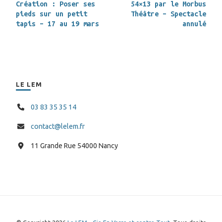
Création : Poser ses
54×13 par le Morbus
d’article
pieds sur un petit
Théâtre – Spectacle
tapis – 17 au 19 mars
annulé
LE LEM
03 83 35 35 14
contact@lelem.fr
11 Grande Rue 54000 Nancy