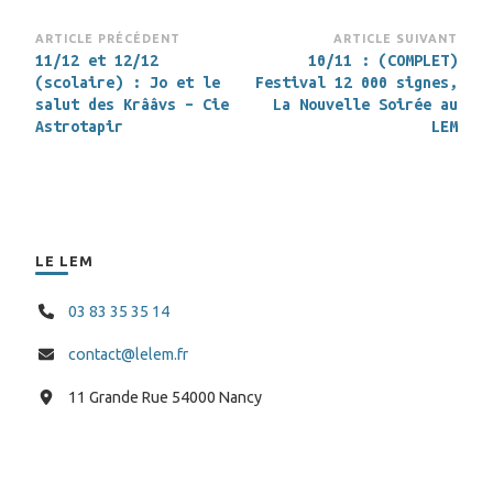
Navigation
ARTICLE PRÉCÉDENT
ARTICLE SUIVANT
11/12 et 12/12
10/11 : (COMPLET)
d’article
(scolaire) : Jo et le
Festival 12 000 signes,
salut des Krââvs – Cie
La Nouvelle Soirée au
Astrotapir
LEM
LE LEM
03 83 35 35 14
contact@lelem.fr
11 Grande Rue 54000 Nancy