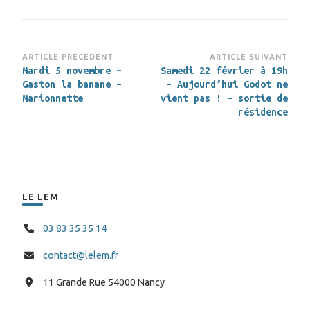
Navigation
ARTICLE PRÉCÉDENT
ARTICLE SUIVANT
Mardi 5 novembre –
Samedi 22 février à 19h
d’article
Gaston la banane –
– Aujourd’hui Godot ne
Marionnette
vient pas ! – sortie de
résidence
LE LEM
03 83 35 35 14
contact@lelem.fr
11 Grande Rue 54000 Nancy