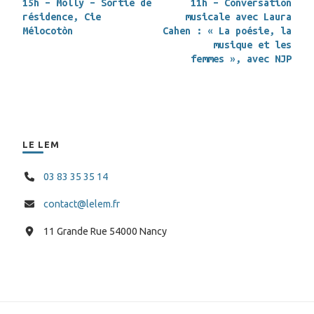
15h – Molly – Sortie de
11h – Conversation
résidence, Cie
musicale avec Laura
Mélocotòn
Cahen : « La poésie, la
musique et les
femmes », avec NJP
LE LEM
03 83 35 35 14
contact@lelem.fr
11 Grande Rue 54000 Nancy