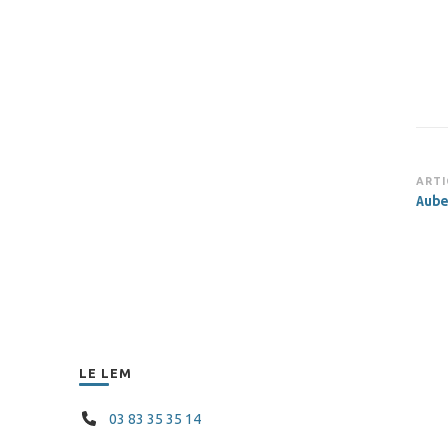
Na
ARTI
Aube
d’a
LE LEM
03 83 35 35 14