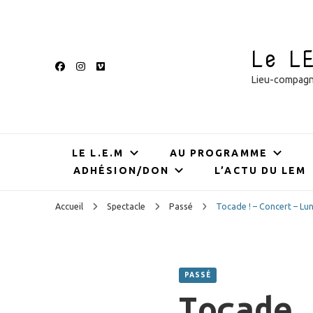
Le L
Lieu-compagnie
LE L.E.M
AU PROGRAMME
ADHÉSION/DON
L’ACTU DU LEM
Accueil
Spectacle
Passé
Tocade ! – Concert – Lu
PASSÉ
Tocade 