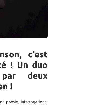
son, c’est
té ! Un duo
 par deux
en !
 poésie, interrogations,