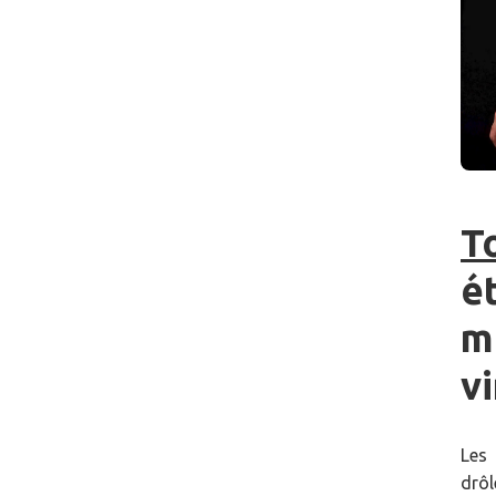
T
é
m
vi
Les 
drôl