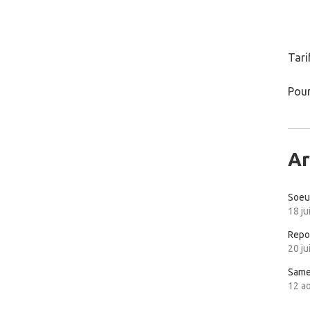
Tarif
Pour
Ar
Soeur
18 ju
Repor
20 ju
Same
12 a