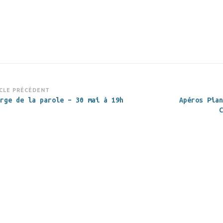
vigation
CLE PRÉCÉDENT
rge de la parole – 30 mai à 19h
Apéros Pian
rticle
C