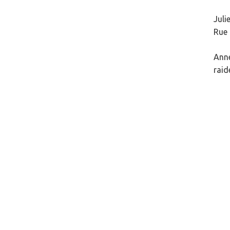
Juli
Rue 
Anne
raid