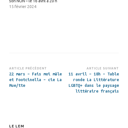
son NON – le 16 avril à 20 h
15 février 2024
Navigation
ARTICLE PRÉCÉDENT
ARTICLE SUIVANT
22 mars – Fais moi mâle
11 avril – 18h – Table
d’article
et Footcinella – cie La
ronde La Littérature
Mue/tte
LGBTQ+ dans le paysage
littéraire français
LE LEM