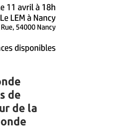
onde
.s de
ur de la
monde