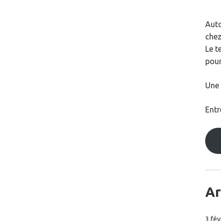
Auto
che
Le t
pour
Une 
Entr
Ar
3 fév