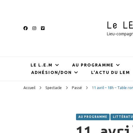
Le L
Lieu-compagnie
LE L.E.M
AU PROGRAMME
ADHÉSION/DON
L’ACTU DU LEM
Accueil
Spectacle
Passé
11 avril – 18h – Table r
AU PROGRAMME
LITTÉRATU
11 avri