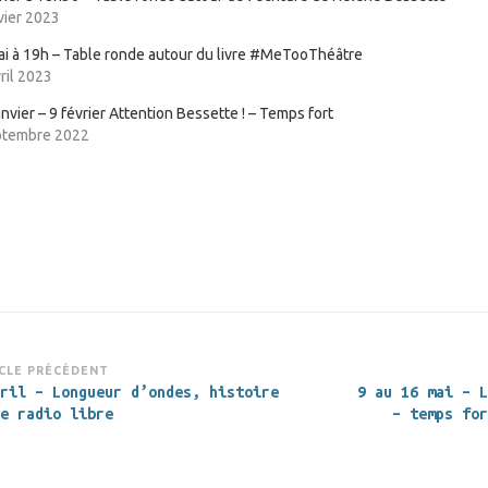
vier 2023
ai à 19h – Table ronde autour du livre #MeTooThéâtre
ril 2023
nvier – 9 février Attention Bessette ! – Temps fort
ptembre 2022
vigation
CLE PRÉCÉDENT
ril – Longueur d’ondes, histoire
9 au 16 mai – L
rticle
e radio libre
– temps for