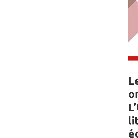
L
o
L
l
éd