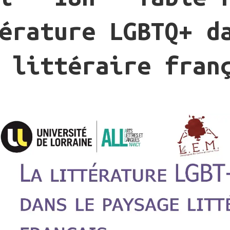
érature LGBTQ+ d
 littéraire fran