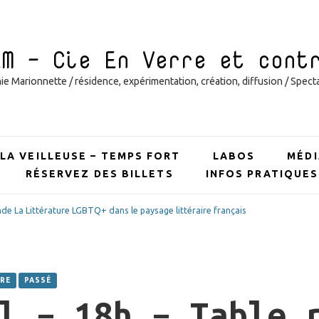
EM – Cie En Verre et cont
 Marionnette / résidence, expérimentation, création, diffusion / Specta
LA VEILLEUSE – TEMPS FORT
LABOS
MÉDI
RÉSERVEZ DES BILLETS
INFOS PRATIQUES
onde La Littérature LGBTQ+ dans le paysage littéraire français
RE
PASSÉ
l – 18h – Table 