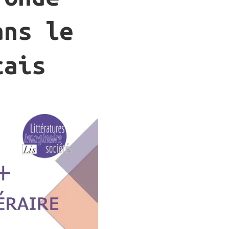
ans le
çais