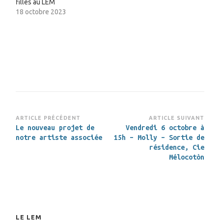
filles au LEM
18 octobre 2023
Navigation
ARTICLE PRÉCÉDENT
ARTICLE SUIVANT
Le nouveau projet de
Vendredi 6 octobre à
d’article
notre artiste associée
15h – Molly – Sortie de
résidence, Cie
Mélocotòn
LE LEM