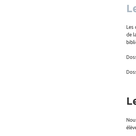
L
Les 
de l
bibl
Dos
Dos
Le
Nous
élèv