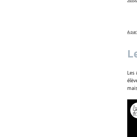
Jusq
A par
L
Les
élèv
mais