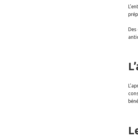
L’en
prép
Des 
anti
L
L’ap
cons
béné
L