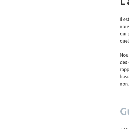
L
Il e
nous
qui 
quel
Nous
des 
rapp
base
non.
G