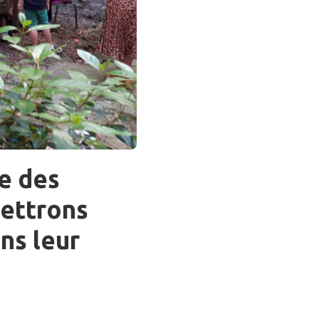
e des
mettrons
ns leur