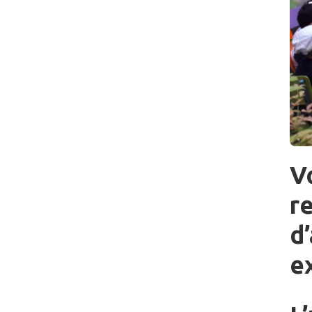
V
r
d
e