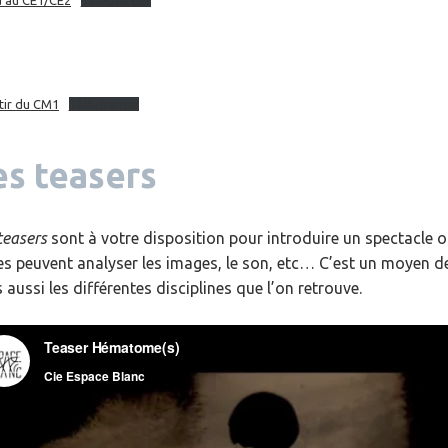
u’au CE1/CE2
Télécharger
tir du CM1
Télécharger
es teasers
teasers
sont à votre disposition pour introduire un spectacle o
es peuvent analyser les images, le son, etc… C’est un moyen de
 aussi les différentes disciplines que l’on retrouve.