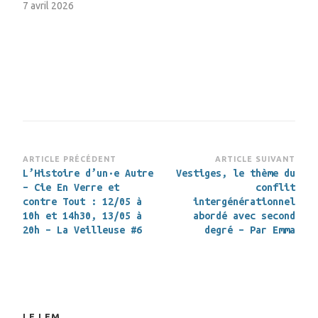
7 avril 2026
Navigation
ARTICLE PRÉCÉDENT
ARTICLE SUIVANT
L’Histoire d’un·e Autre
Vestiges, le thème du
d’article
– Cie En Verre et
conflit
contre Tout : 12/05 à
intergénérationnel
10h et 14h30, 13/05 à
abordé avec second
20h – La Veilleuse #6
degré – Par Emma
LE LEM