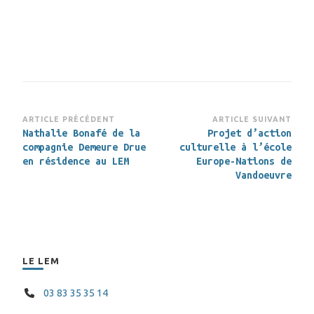
Navigation
ARTICLE PRÉCÉDENT
ARTICLE SUIVANT
Nathalie Bonafé de la
Projet d’action
d’article
compagnie Demeure Drue
culturelle à l’école
en résidence au LEM
Europe-Nations de
Vandoeuvre
LE LEM
03 83 35 35 14